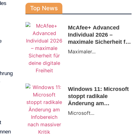
des
Top News
McAfee+ Advanced
Individual 2026 –
e
maximale Sicherheit für
deine digitale Freiheit
Maximaler...
ahrung
r
Windows 11: Microsoft
stoppt radikale
Änderung am
Infobereich nach
Microsoft...
massiver Kritik
t
önnen