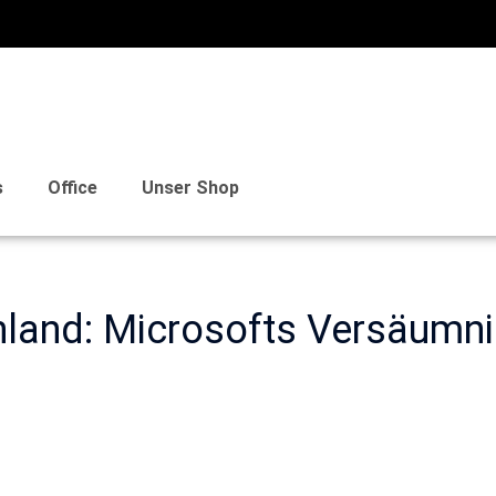
s
Office
Unser Shop
chland: Microsofts Versäumn