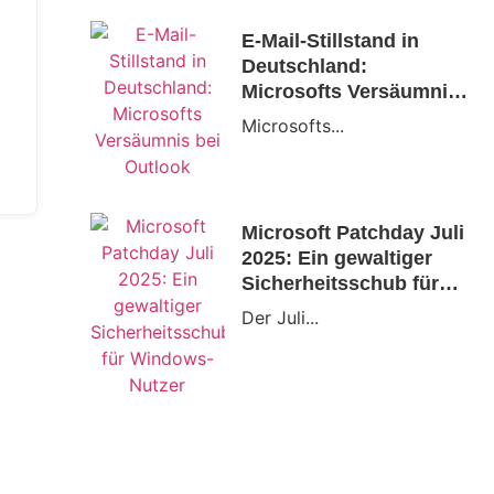
E-Mail-Stillstand in
Deutschland:
ACDSee Photo Studio Professional
Avas
Microsofts Versäumnis
2024
bei Outlook
Microsofts...
39.99 EUR
Zum Produkt
Microsoft Patchday Juli
2025: Ein gewaltiger
Sicherheitsschub für
Windows-Nutzer
Der Juli...