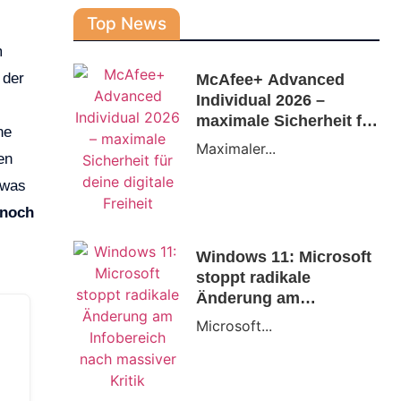
Top News
m
 der
McAfee+ Advanced
Individual 2026 –
maximale Sicherheit für
ne
deine digitale Freiheit
Maximaler...
en
 was
 noch
Windows 11: Microsoft
stoppt radikale
Änderung am
Infobereich nach
Microsoft...
massiver Kritik