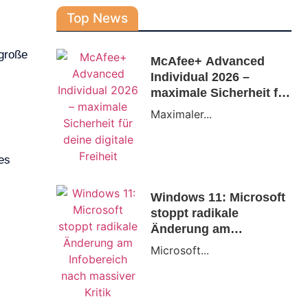
Top News
 große
McAfee+ Advanced
Individual 2026 –
maximale Sicherheit für
deine digitale Freiheit
Maximaler...
es
Windows 11: Microsoft
stoppt radikale
Änderung am
Infobereich nach
Microsoft...
massiver Kritik