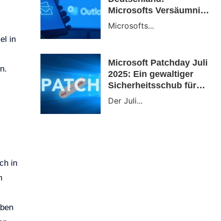
Microsofts Versäumnis
bei Outlook
Microsofts...
el in
Microsoft Patchday Juli
n.
2025: Ein gewaltiger
Sicherheitsschub für
Windows-Nutzer
Der Juli...
ch in
m
aben