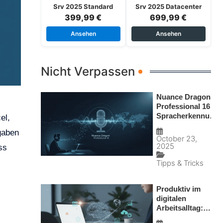
Srv 2025 Standard
Srv 2025 Datacenter
399,99 €
699,99 €
Ansehen
Ansehen
Nicht Verpassen
Nuance Dragon
Professional 16 –
Spracherkennung,
el,
die Ihren
fgaben
Arbeitsalltag
October 23,
wirklich
2025
ss
beschleunigt
Tipps & Tricks
Produktiv im
digitalen
Arbeitsalltag:
Methoden,