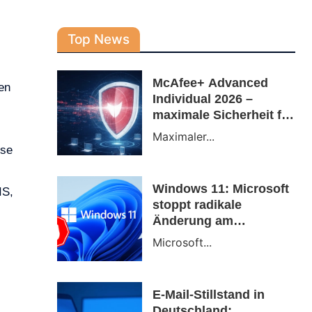
Top News
McAfee+ Advanced
en
Individual 2026 –
maximale Sicherheit für
deine digitale Freiheit
Maximaler...
ese
Windows 11: Microsoft
IS,
stoppt radikale
Änderung am
Infobereich nach
Microsoft...
massiver Kritik
E-Mail-Stillstand in
Deutschland: