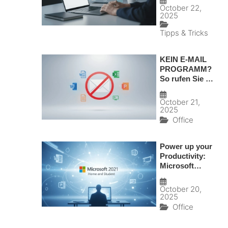
Tools und
October 22,
Routinen, die
2025
wirklich wirken
Tipps & Tricks
KEIN E-MAIL
PROGRAMM?
So rufen Sie E-
Mails sicher
über den
October 21,
Browser ab –
2025
und welche
Office
Alternativen
sinnvoll sind
Power up your
Productivity:
Microsoft
Office 2021
Home and
October 20,
Student für
2025
digitale
Office
Effizienz