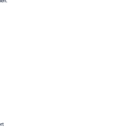
len.
rt