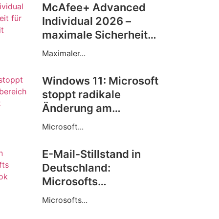
McAfee+ Advanced
Individual 2026 –
maximale Sicherheit
für deine digitale
Maximaler...
Freiheit
Windows 11: Microsoft
stoppt radikale
Änderung am
Infobereich nach
Microsoft...
massiver Kritik
E-Mail-Stillstand in
Deutschland:
Microsofts
Versäumnis bei
Microsofts...
Outlook