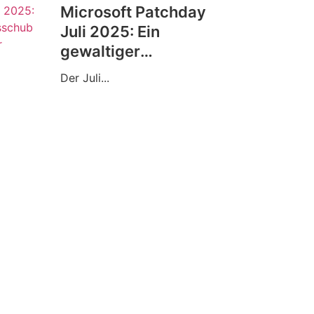
Microsoft Patchday
Juli 2025: Ein
gewaltiger
Sicherheitsschub für
Der Juli...
Windows-Nutzer