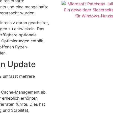
e fehlerhafte
ts und eine mangelhafte
verursacht wurden.
ntensiv daran gearbeitet,
ngen zu entwickeln. Das
erfügbare optionale
 Optimierungen enthält,
offenen Ryzen-
len.
en Update
2 umfasst mehrere
L3-Cache-Management ab.
r erheblich erhöhten
erraten führte. Dies hat
 und Stabilität,