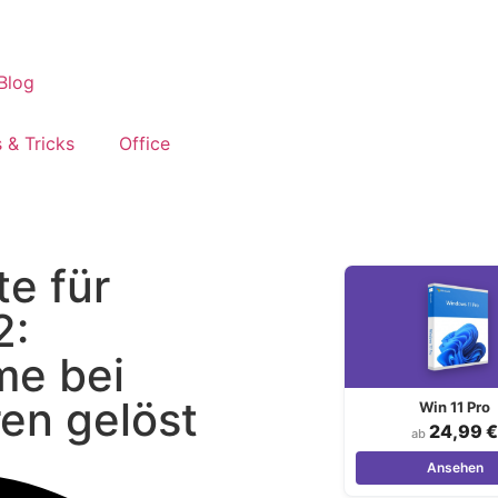
 & Tricks
Office
e für
2:
me bei
en gelöst
Win 11 Pro
24,99 €
ab
Ansehen